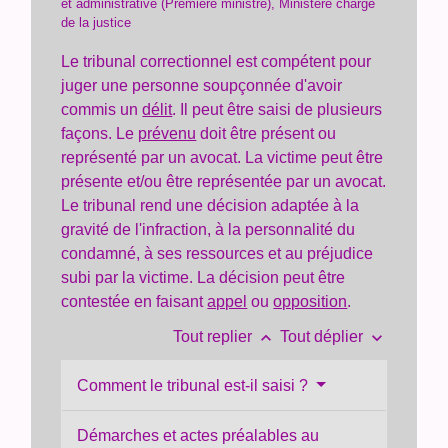
et administrative (Première ministre), Ministère chargé
de la justice
Le tribunal correctionnel est compétent pour
juger une personne soupçonnée d'avoir
commis un
délit
. Il peut être saisi de plusieurs
façons. Le
prévenu
doit être présent ou
représenté par un avocat. La victime peut être
présente et/ou être représentée par un avocat.
Le tribunal rend une décision adaptée à la
gravité de l'infraction, à la personnalité du
condamné, à ses ressources et au préjudice
subi par la victime. La décision peut être
contestée en faisant
appel
ou
opposition
.
keyboard_arrow_up
keyboard_arrow_down
Tout replier
Tout déplier
Comment le tribunal est-il saisi ?
Démarches et actes préalables au