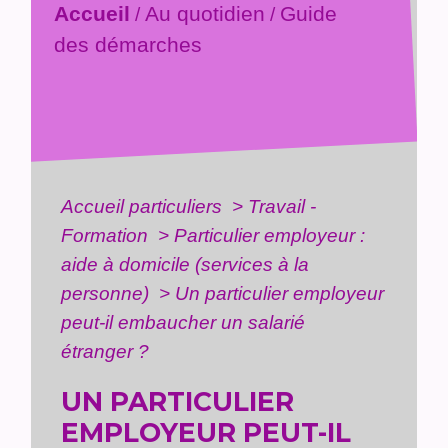
Accueil
Au quotidien
Guide
/
/
des démarches
Accueil particuliers
>
Travail -
Formation
>
Particulier employeur :
aide à domicile (services à la
personne)
>
Un particulier employeur
peut-il embaucher un salarié
étranger ?
UN PARTICULIER
EMPLOYEUR PEUT-IL