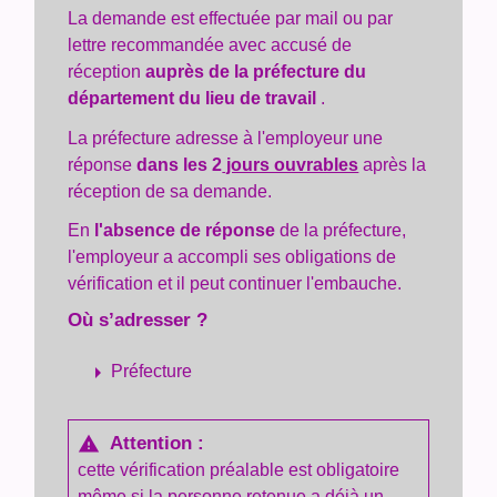
La demande est effectuée par mail ou par
lettre recommandée avec accusé de
réception
auprès de la préfecture du
département du lieu de travail
.
La préfecture adresse à l'employeur une
réponse
dans les 2
jours ouvrables
après la
réception de sa demande.
En
l'absence de réponse
de la préfecture,
l'employeur a accompli ses obligations de
vérification et il peut continuer l'embauche.
Où s’adresser ?
arrow_right
Préfecture
Attention :
warning
cette vérification préalable est obligatoire
même si la personne retenue a déjà un