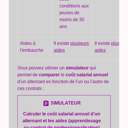
conditions aux
jeunes de
moins de 30
ans
Aides à
Il existe
plusieurs
Il existe
plusieur
l'embauche
aides
aides
Vous pouvez utiliser un
simulateur
qui
permet de
comparer
le
coût salarial annuel
d'un alternant en fonction de l'un ou l'autre de
ces contrats :
assignment
SIMULATEUR
Calculer le coût salarial annuel d'un
alternant et les aides (apprentissage
ou contrat de professionnalisation)