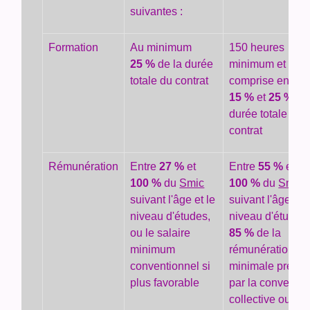
suivantes :
Formation
Au minimum
150 heures
25 %
de la durée
minimum et
totale du contrat
comprise entre
15 %
et
25 %
de 
durée totale du
contrat
Rémunération
Entre
27 %
et
Entre
55 %
et
100 %
du
Smic
100 %
du
Smic
suivant l'âge et le
suivant l'âge et l
niveau d'études,
niveau d'études,
ou le salaire
85 %
de la
minimum
rémunération
conventionnel si
minimale prévu
plus favorable
par la conventio
collective ou