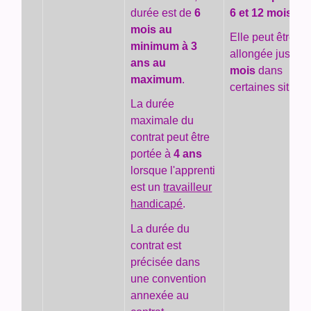
durée est de
6
6 et 12 mois
.
mois au
Elle peut être
minimum à 3
allongée jusqu'
ans au
mois
dans
maximum
.
certaines situati
La durée
maximale du
contrat peut être
portée à
4 ans
lorsque l'apprenti
est un
travailleur
handicapé
.
La durée du
contrat est
précisée dans
une convention
annexée au