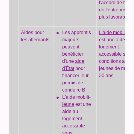
l'accord de bra
de l'entreprise si
plus favorable
Aides pour
Les apprentis
L'aide mobili-je
les alternants
majeurs
est une aide au
peuvent
logement
bénéficier
accessible sous
d'une
aide
conditions aux
d'État
pour
jeunes de moins
financer leur
30 ans
permis de
conduire B
L'aide mobili-
jeune
est une
aide au
logement
accessible
sous