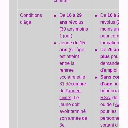
contrat.
Conditions
De
16 à 29
De
16 à 25 a
d'âge
ans
révolus
révolus (26 a
(30 ans moins
moins un jour
1 jour)
pour compléte
Jeune
de 15
formation init
ans
(si l'âge
De
26 ans et
est atteint
plus
pour les
entre la
demandeurs
rentrée
d'emploi
scolaire et le
Sans condit
31 décembre
d'âge
pour le
de l'
année
bénéficiaires
civile
). Le
RSA
, de l'
AS
jeune doit
ou de l'
AAH
e
avoir terminé
pour les
son année de
personnes
3
e
.
sortant d'un