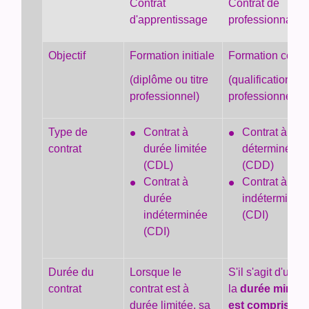
Contrat
Contrat de
d'apprentissage
professionnalisa
Objectif
Formation initiale
Formation conti
(diplôme ou titre
(qualification
professionnel)
professionnelle)
Type de
Contrat à
Contrat à dur
contrat
durée limitée
déterminée
(CDL)
(CDD)
Contrat à
Contrat à dur
durée
indéterminée
indéterminée
(CDI)
(CDI)
Durée du
Lorsque le
S'il s'agit d'un 
contrat
contrat est à
la
durée minima
durée limitée, sa
est comprise e