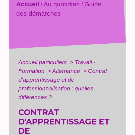
Accueil
Au quotidien
Guide
/
/
des démarches
Accueil particuliers
>
Travail -
Formation
>
Alternance
>
Contrat
d'apprentissage et de
professionnalisation : quelles
différences ?
CONTRAT
D'APPRENTISSAGE ET
DE