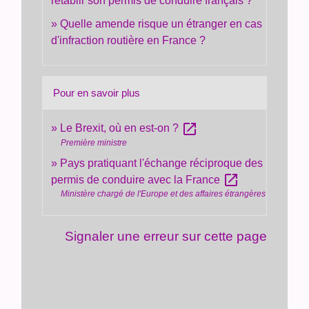
rétablir son permis de conduire français ?
Quelle amende risque un étranger en cas
d'infraction routière en France ?
Pour en savoir plus
open_in_new
Le Brexit, où en est-on ?
Première ministre
Pays pratiquant l'échange réciproque des
open_in_new
permis de conduire avec la France
Ministère chargé de l'Europe et des affaires étrangères
Signaler une erreur sur cette page