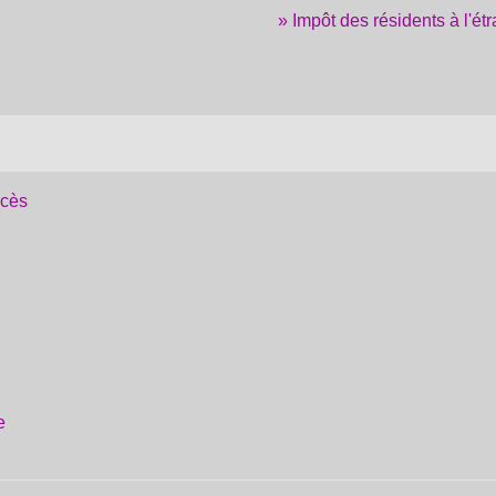
Impôt des résidents à l'ét
écès
e