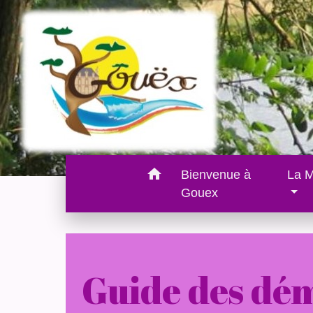
home
Bienvenue à
La M
Gouex
Guide des dé