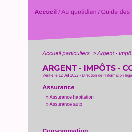
Accueil
Au quotidien
Guide des
/
/
Accueil particuliers
>
Argent - Imp
ARGENT - IMPÔTS -
Vérifié le 12 Jul 2022 - Direction de l'information lég
Assurance
Assurance habitation
Assurance auto
Consommation