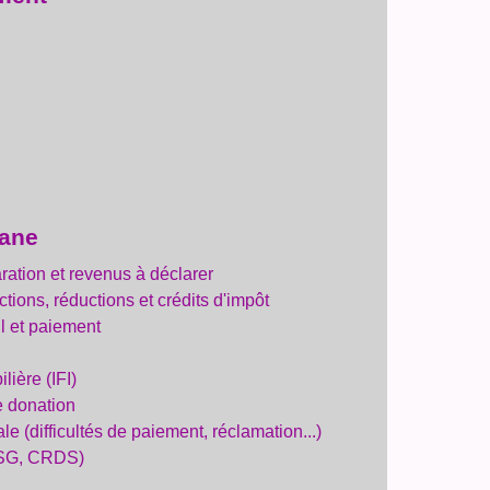
uane
aration et revenus à déclarer
ctions, réductions et crédits d'impôt
ul et paiement
lière (IFI)
e donation
ale (difficultés de paiement, réclamation...)
CSG, CRDS)