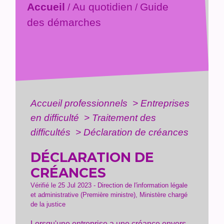
Accueil
Au quotidien
Guide
/
/
des démarches
Accueil professionnels
>
Entreprises
en difficulté
>
Traitement des
difficultés
>
Déclaration de créances
DÉCLARATION DE
CRÉANCES
Vérifié le 25 Jul 2023 - Direction de l'information légale
et administrative (Première ministre), Ministère chargé
de la justice
Lorsqu'une entreprise a une
créance
envers