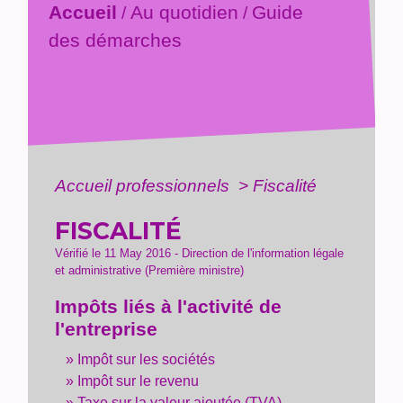
Accueil
Au quotidien
Guide
/
/
des démarches
Accueil professionnels
>
Fiscalité
FISCALITÉ
Vérifié le 11 May 2016 - Direction de l'information légale
et administrative (Première ministre)
Impôts liés à l'activité de
l'entreprise
Impôt sur les sociétés
Impôt sur le revenu
Taxe sur la valeur ajoutée (TVA)