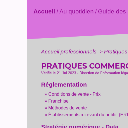
Accueil
Au quotidien
Guide des
/
/
Accueil professionnels
>
Pratique
PRATIQUES COMMERC
Vérifié le 21 Jul 2023 - Direction de l'information lég
Réglementation
Conditions de vente - Prix
Franchise
Méthodes de vente
Établissements recevant du public (ER
Stratégie numérique - Data