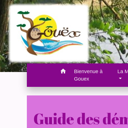
home
Bienvenue à
La M
Gouex
Guide des dé