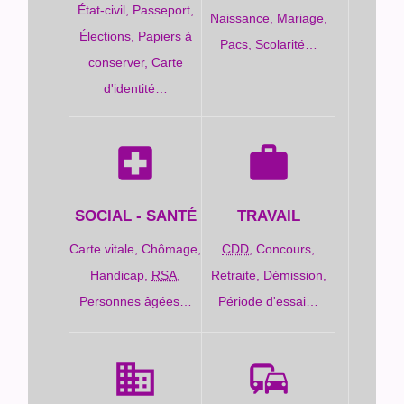
État-civil,
Passeport,
Naissance,
Mariage,
Élections,
Papiers à
Pacs,
Scolarité…
conserver,
Carte
d'identité…
local_hospital
work
SOCIAL - SANTÉ
TRAVAIL
Carte vitale,
Chômage,
CDD
,
Concours,
Handicap,
RSA
,
Retraite,
Démission,
Personnes âgées…
Période d'essai…
domain
commute