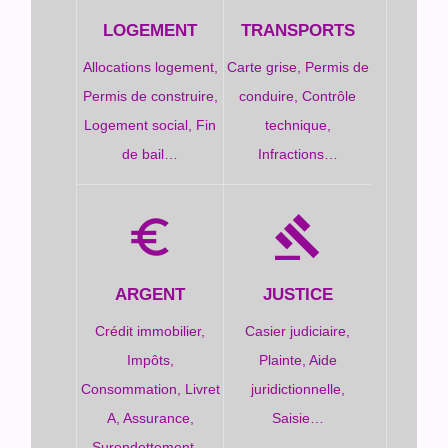
LOGEMENT
TRANSPORTS
Allocations logement,
Carte grise,
Permis de
Permis de construire,
conduire,
Contrôle
Logement social,
Fin
technique,
de bail…
Infractions…
euro_symbol
gavel
ARGENT
JUSTICE
Crédit immobilier,
Casier judiciaire,
Impôts,
Plainte,
Aide
Consommation,
Livret
juridictionnelle,
A,
Assurance,
Saisie…
Surendettement…