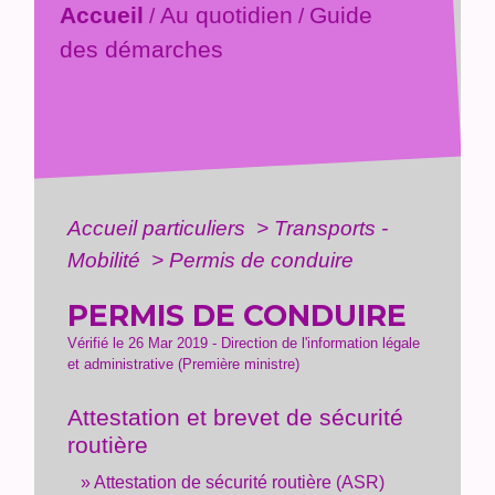
Accueil
Au quotidien
Guide
/
/
des démarches
Accueil particuliers
>
Transports -
Mobilité
>
Permis de conduire
PERMIS DE CONDUIRE
Vérifié le 26 Mar 2019 - Direction de l'information légale
et administrative (Première ministre)
Attestation et brevet de sécurité
routière
Attestation de sécurité routière (ASR)