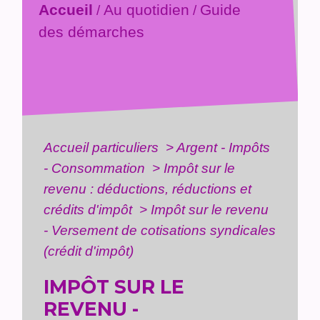
Accueil
Au quotidien
Guide
/
/
des démarches
Accueil particuliers
>
Argent - Impôts
- Consommation
>
Impôt sur le
revenu : déductions, réductions et
crédits d'impôt
>
Impôt sur le revenu
- Versement de cotisations syndicales
(crédit d'impôt)
IMPÔT SUR LE
REVENU -