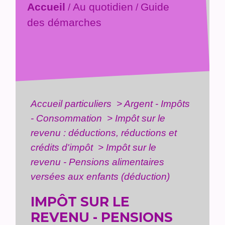
Accueil
Au quotidien
Guide
/
/
des démarches
Accueil particuliers
>
Argent - Impôts
- Consommation
>
Impôt sur le
revenu : déductions, réductions et
crédits d'impôt
>
Impôt sur le
revenu - Pensions alimentaires
versées aux enfants (déduction)
IMPÔT SUR LE
REVENU - PENSIONS