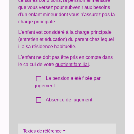
certaines conditions, la pension alimentaire
que vous versez pour subvenir aux besoins
d'un enfant mineur dont vous n'assurez pas la
charge principale.
L’enfant est considéré à la charge principale
(entretien et éducation) du parent chez lequel
il a sa résidence habituelle.
L'enfant ne doit pas être pris en compte dans
le calcul de votre
quotient familial
.
check_box_outline_blank
La pension a été fixée par
jugement
check_box_outline_blank
Absence de jugement
Textes de référence