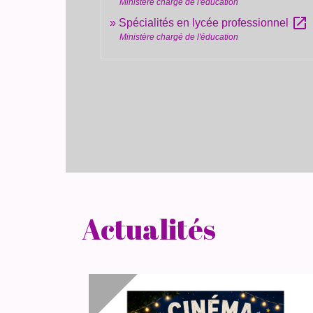
Ministère chargé de l'éducation
open_in_new
Spécialités en lycée professionnel
Ministère chargé de l'éducation
Actualités