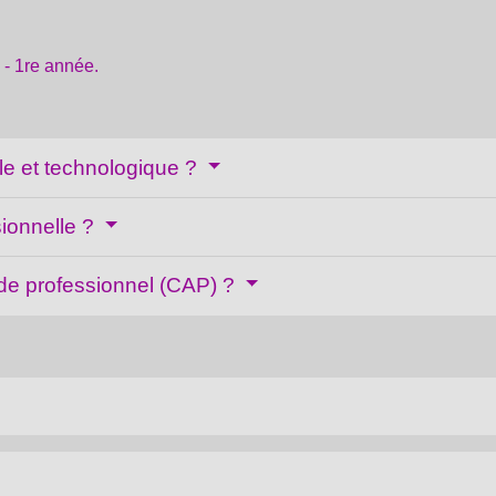
 - 1
re
année.
le et technologique ?
sionnelle ?
tude professionnel (CAP) ?