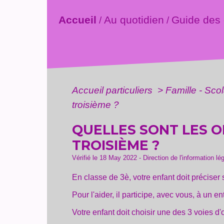
Accueil
Au quotidien
Guide des
/
/
Accueil particuliers
>
Famille - Scol
troisième ?
QUELLES SONT LES O
TROISIÈME ?
Vérifié le 18 May 2022 - Direction de l'information lé
En classe de 3
è
, votre enfant doit préciser
Pour l'aider, il participe, avec vous, à un 
Votre enfant doit choisir une des 3 voies d'