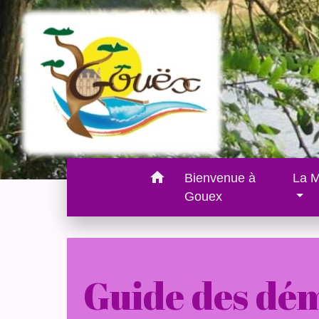
home
Bienvenue à
La M
Gouex
Guide des dé