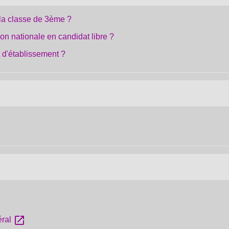
 la classe de 3ème ?
n nationale en candidat libre ?
t d'établissement ?
open_in_new
éral