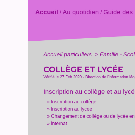
Accueil
Au quotidien
Guide des
/
/
Accueil particuliers
>
Famille - Scol
COLLÈGE ET LYCÉE
Vérifié le 27 Feb 2020 - Direction de l'information lé
Inscription au collège et au lyc
Inscription au collège
Inscription au lycée
Changement de collège ou de lycée en
Internat