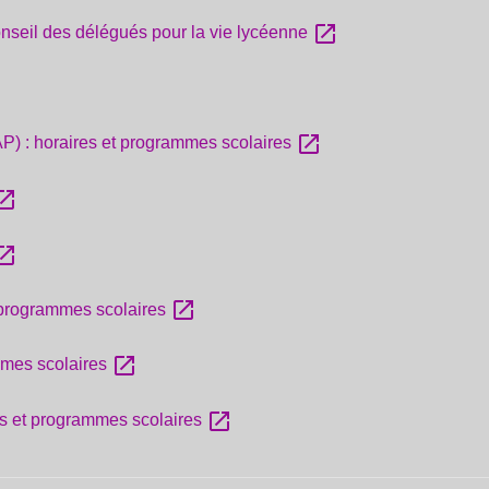
open_in_new
conseil des délégués pour la vie lycéenne
open_in_new
CAP) : horaires et programmes scolaires
n_in_new
n_in_new
open_in_new
t programmes scolaires
open_in_new
mmes scolaires
open_in_new
res et programmes scolaires