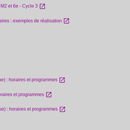
open_in_new
2 et 6e - Cycle 3
open_in_new
aires : exemples de réalisation
open_in_new
ue) : horaires et programmes
open_in_new
horaires et programmes
open_in_new
ue) : horaires et programmes