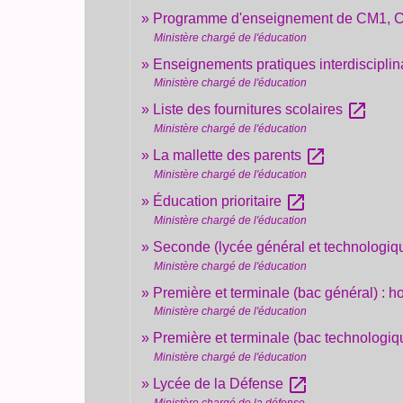
Programme d'enseignement de CM1, CM
Ministère chargé de l'éducation
Enseignements pratiques interdisciplin
Ministère chargé de l'éducation
open_in_new
Liste des fournitures scolaires
Ministère chargé de l'éducation
open_in_new
La mallette des parents
Ministère chargé de l'éducation
open_in_new
Éducation prioritaire
Ministère chargé de l'éducation
Seconde (lycée général et technologiq
Ministère chargé de l'éducation
Première et terminale (bac général) : 
Ministère chargé de l'éducation
Première et terminale (bac technologiq
Ministère chargé de l'éducation
open_in_new
Lycée de la Défense
Ministère chargé de la défense