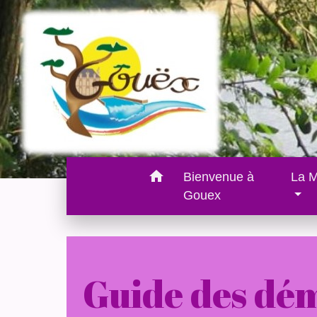
home
Bienvenue à
La M
Gouex
Guide des dé