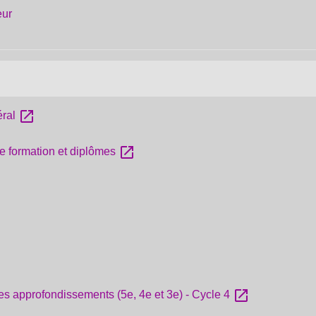
eur
open_in_new
éral
open_in_new
 de formation et diplômes
open_in_new
 approfondissements (5e, 4e et 3e) - Cycle 4