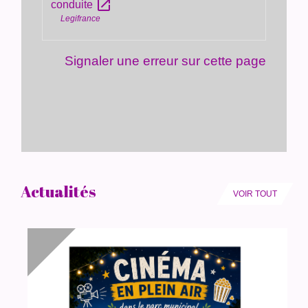
open_in_new
conduite
Legifrance
Signaler une erreur sur cette page
Actualités
VOIR TOUT