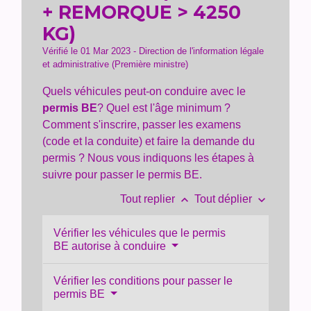
+ REMORQUE > 4250
KG)
Vérifié le 01 Mar 2023 - Direction de l'information légale
et administrative (Première ministre)
Quels véhicules peut-on conduire avec le
permis BE
? Quel est l'âge minimum ?
Comment s'inscrire, passer les examens
(code et la conduite) et faire la demande du
permis ? Nous vous indiquons les étapes à
suivre pour passer le permis BE.
keyboard_arrow_up
keyboard_arrow_down
Tout replier
Tout déplier
Vérifier les véhicules que le permis
BE autorise à conduire
Vérifier les conditions pour passer le
permis BE