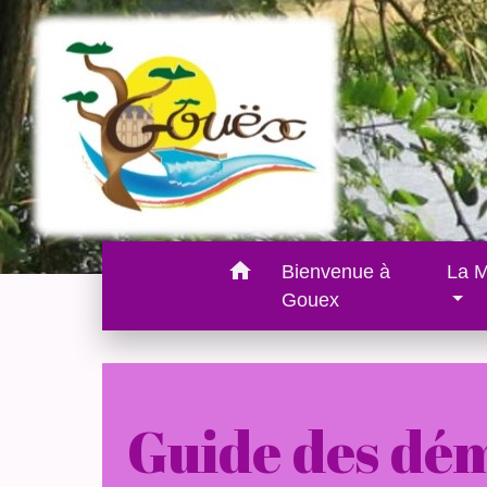
home
Bienvenue à
La M
Gouex
Guide des dé