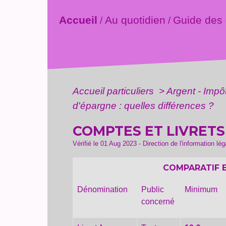
Accueil
Au quotidien
Guide des
/
/
Accueil particuliers
>
Argent - Imp
d'épargne : quelles différences ?
COMPTES ET LIVRETS
Vérifié le 01 Aug 2023 - Direction de l'information lé
COMPARATIF E
Dénomination
Public
Minimum
concerné