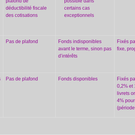
plafond de
possible dans
déductibilité fiscale
certains cas
des cotisations
exceptionnels
Pas de plafond
Fonds indisponibles
Fixés pa
e
avant le terme, sinon pas
fixe, pro
d'intérêts
s
Pas de plafond
Fonds disponibles
Fixés pa
0,2% et 
livrets o
4% pour 
(période