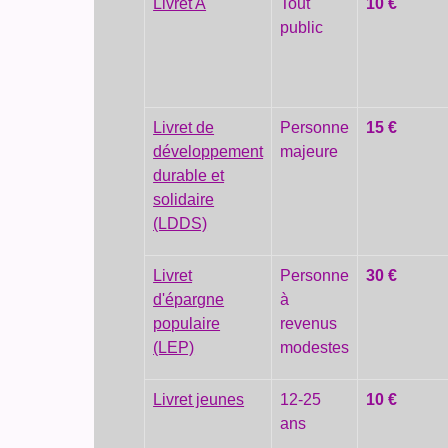
Livret A
Tout
10 €
public
Livret de
Personne
15 €
développement
majeure
durable et
solidaire
(LDDS)
Livret
Personne
30 €
d'épargne
à
populaire
revenus
(LEP)
modestes
Livret jeunes
12-25
10 €
ans