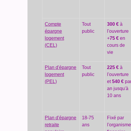
Compte
Tout
300 €
à
épargne
public
l'ouverture
logement
+
75 €
en
(CEL)
cours de
vie
Plan d'épargne
Tout
225 €
à
logement
public
l'ouverture
(PEL)
et
540 €
pa
an jusqu'à
10 ans
Plan d'épargne
18-75
Fixé par
retraite
ans
l'organism