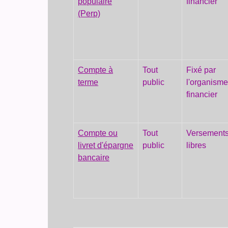
populaire
financier
(Perp)
Compte à
Tout
Fixé par
terme
public
l'organism
financier
Compte ou
Tout
Versement
livret d'épargne
public
libres
bancaire