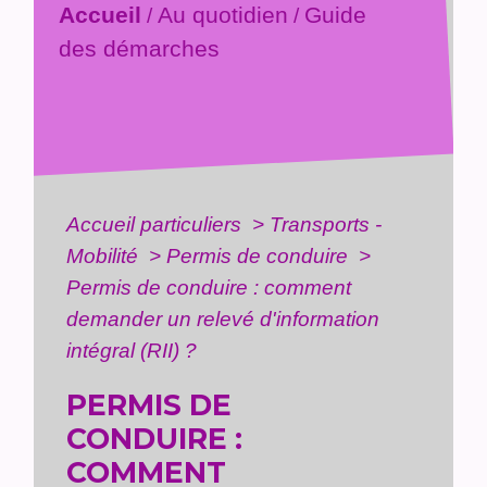
Accueil
Au quotidien
Guide
/
/
des démarches
Accueil particuliers
>
Transports -
Mobilité
>
Permis de conduire
>
Permis de conduire : comment
demander un relevé d'information
intégral (RII) ?
PERMIS DE
CONDUIRE :
COMMENT