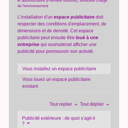
et administrative (Première ministre), Ministère chargé
de l'environnement
L'installation d'un
espace publicitaire
doit
respecter des conditions d'emplacement, de
dimensions et de densité. Cet espace
publicitaire peut ensuite être
loué à une
entreprise
qui souhaiterait afficher une
publicité pour promouvoir son activité.
Vous installez un espace publicitaire
Vous louez un espace publicitaire
existant
keyboard_arrow_up
keyboard_arrow_down
Tout replier
Tout déplier
Publicité extérieure : de quoi s'agit-il
?