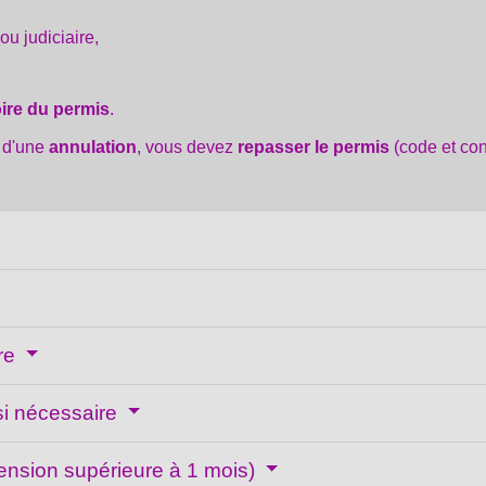
e
ou judiciaire,
oire du permis
.
 d'une
annulation
, vous devez
repasser le permis
(code et con
ire
si nécessaire
ension supérieure à 1 mois)