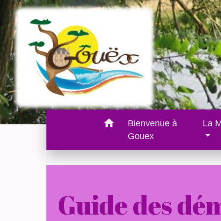
home
Bienvenue à
La M
Gouex
Guide des dé