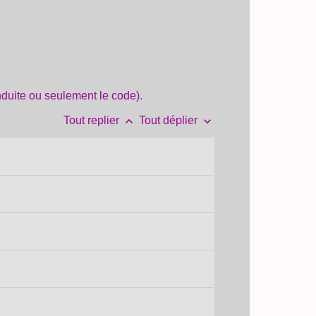
duite ou seulement le code).
keyboard_arrow_up
keyboard_arrow_down
Tout replier
Tout déplier