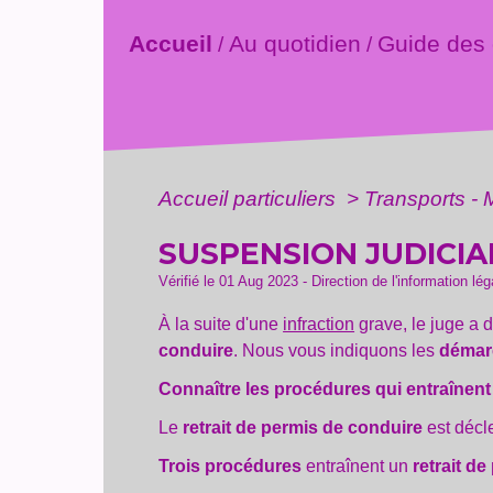
Accueil
Au quotidien
Guide des
/
/
Accueil particuliers
>
Transports - 
SUSPENSION JUDICIA
Vérifié le 01 Aug 2023 - Direction de l'information lé
À la suite d'une
infraction
grave, le juge a 
conduire
. Nous vous indiquons les
démarc
Connaître les procédures qui entraînent
Le
retrait de permis de conduire
est décl
Trois procédures
entraînent un
retrait de