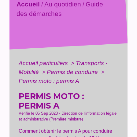
Accueil
Au quotidien
Guide
/
/
des démarches
Accueil particuliers
>
Transports -
Mobilité
>
Permis de conduire
>
Permis moto : permis A
PERMIS MOTO :
PERMIS A
Vérifié le 05 Sep 2023 - Direction de l'information légale
et administrative (Première ministre)
Comment obtenir le permis A pour conduire