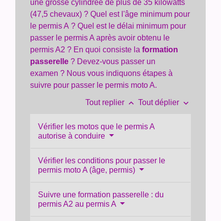
une grosse cylindrée de plus de 35 kilowatts
(47,5 chevaux) ? Quel est l'âge minimum pour
le permis A ? Quel est le délai minimum pour
passer le permis A après avoir obtenu le
permis A2 ? En quoi consiste la
formation
passerelle
? Devez-vous passer un
examen ? Nous vous indiquons étapes à
suivre pour passer le permis moto A.
keyboard_arrow_up
keyboard_arrow_down
Tout replier
Tout déplier
Vérifier les motos que le permis A
autorise à conduire
Vérifier les conditions pour passer le
permis moto A (âge, permis)
Suivre une formation passerelle : du
permis A2 au permis A