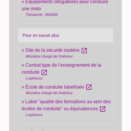
Équipements obligatoires pour conduire
une moto
Transports - Mobilité
Pour en savoir plus
open_in_new
Site de la sécurité routière
Ministère chargé de l'intérieur
Contrat type de l'enseignement de la
open_in_new
conduite
Legifrance
open_in_new
École de conduite labellisée
Ministère chargé de l'intérieur
Label "qualité des formations au sein des
open_in_new
écoles de conduite" ou équivalences
Legifrance