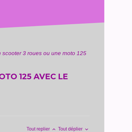
n scooter 3 roues ou une moto 125
TO 125 AVEC LE
keyboard_arrow_up
keyboard_arrow_down
Tout replier
Tout déplier