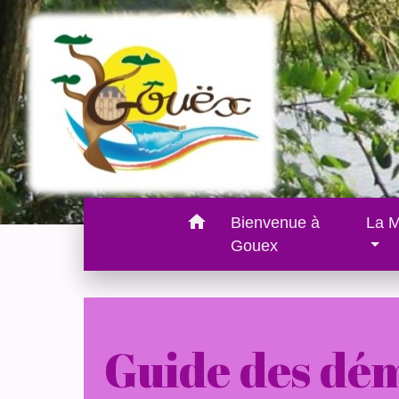
home
Bienvenue à
La M
Gouex
Guide des dé